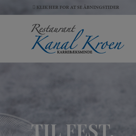
Hop
KLIK HER FOR AT SE ÅBNINGSTIDER
til
indholdet
TIL FEST,