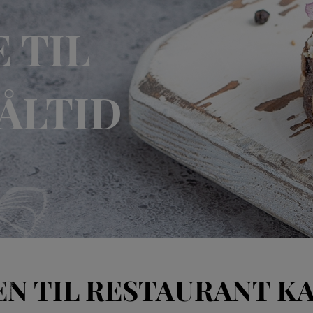
 TIL
ÅLTID
N TIL RESTAURANT K