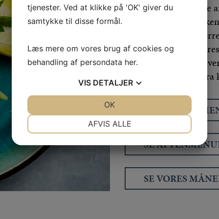
udbyder en bred vifte a
tjenester. Ved at klikke på 'OK' giver du
omfatter appetitvækkend
samtykke til disse formål.
af sild, frisklavet smør
Derudover præsenteres 
Læs mere om vores brug af cookies og
måltider. Frokost serve
behandling af persondata
her
.
aftenmenu tilbydes fra 
VIS
DETALJER
JA
NEJ
OK
JA
NEJ
SE FROKOSTME
NØDVENDIGE
PRÆFERENCER
AFVIS ALLE
JA
NEJ
JA
NEJ
SE AFTENMENU
MARKETING
STATISTIK
SE VORES MÅN